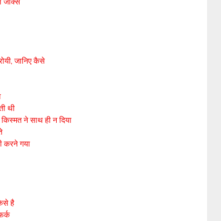
शल जोक्स
रोयी, जानिए कैसे
ा
ती थी
न किस्मत ने साथ ही न दिया
े
री करने गया
से है
फर्क