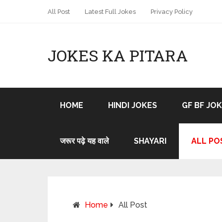
All Post
Latest Full Jokes
Privacy Policy
JOKES KA PITARA
HOME
HINDI JOKES
GF BF JO
जरूर पढ़े यह वाले
SHAYARI
ALL PO
Home
All Post