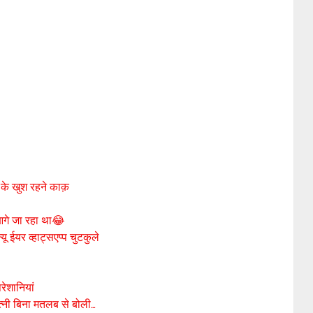
ं के खुश रहने काक़
 आगे जा रहा था😂
यर व्हाट्सएप्प चुटकुले
ेशानियां
्नी बिना मतलब से बोली…