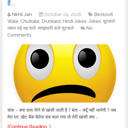
है…
Nikhil Jain
October 24, 2018
Bevkoofi
Wale
,
Chutkale
,
Drunkard
,
Hindi Jokes
,
Jokes
,
चुटकले
,
जरूर पढ़े यह वाले
,
समझदारी वाले चुटकले
No
Comments
संता – क्या दारू पीने से खांसी जाती है ? बंता – क्यूँ नहीं जायेगी ? जब
मेरा घर, खेत, बैंक बैलेंस सब चला गया तो तेरी खांसी क्या …
[Continue Reading...]