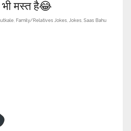
 भी मस्त है😂
utkale
,
Family/Relatives Jokes
,
Jokes
,
Saas Bahu