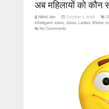
अब महिलायों को कौन 
Nikhil Jain
October 3, 2018
C
Intelligent Jokes
,
Jokes
,
Ladies
,
Winter J
No Comments