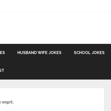
KES
HUSBAND WIFE JOKES
SCHOOL JOKES
ST
 समझायें…