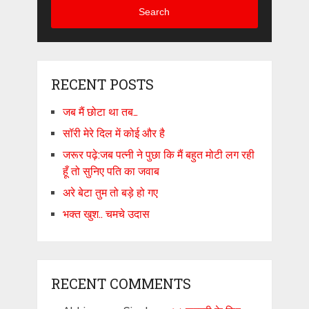
Search
RECENT POSTS
जब मैं छोटा था तब…
सॉरी मेरे दिल में कोई और है
जरूर पढ़े:जब पत्नी ने पुछा कि मैं बहुत मोटी लग रही
हूँ तो सुनिए पति का जवाब
अरे बेटा तुम तो बड़े हो गए
भक्त खुश.. चमचे उदास
RECENT COMMENTS