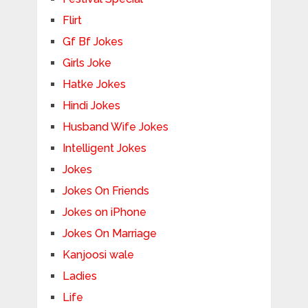
Flirt
Gf Bf Jokes
Girls Joke
Hatke Jokes
Hindi Jokes
Husband Wife Jokes
Intelligent Jokes
Jokes
Jokes On Friends
Jokes on iPhone
Jokes On Marriage
Kanjoosi wale
Ladies
Life