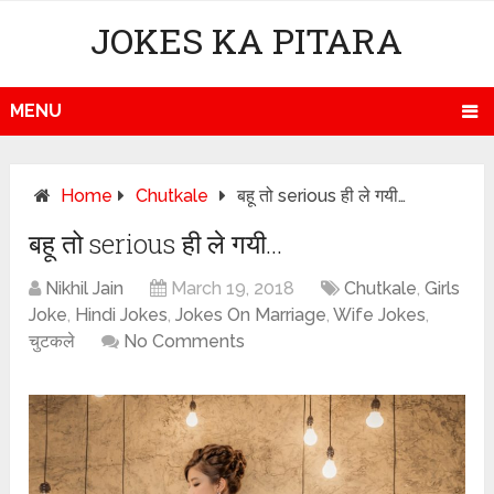
JOKES KA PITARA
MENU
Home
Chutkale
बहू तो serious ही ले गयी…
बहू तो serious ही ले गयी…
Nikhil Jain
March 19, 2018
Chutkale
,
Girls
Joke
,
Hindi Jokes
,
Jokes On Marriage
,
Wife Jokes
,
चुटकले
No Comments