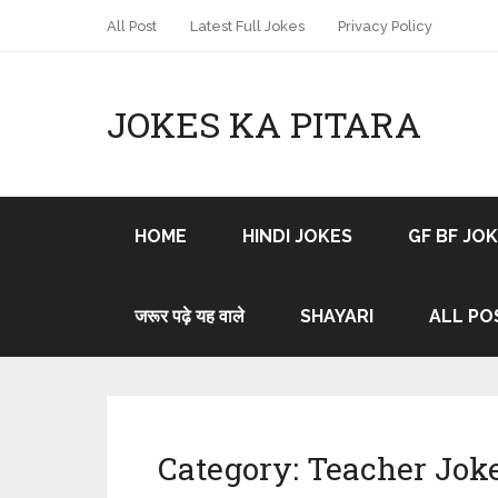
All Post
Latest Full Jokes
Privacy Policy
JOKES KA PITARA
HOME
HINDI JOKES
GF BF JO
जरूर पढ़े यह वाले
SHAYARI
ALL PO
Category:
Teacher Jok