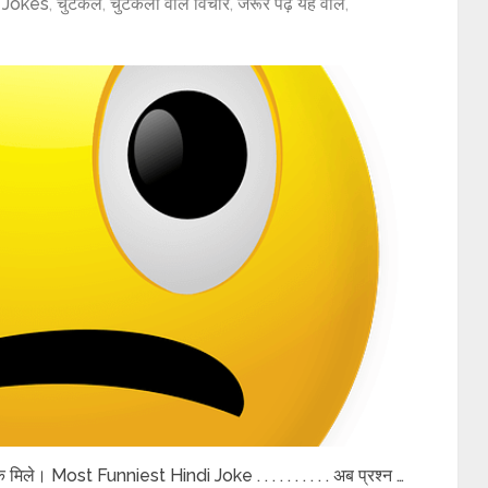
 Jokes
,
चुटकले
,
चुटकलों वाले विचार
,
जरूर पढ़े यह वाले
,
ंक मिले। Most Funniest Hindi Joke . . . . . . . . . . अब प्रश्न …