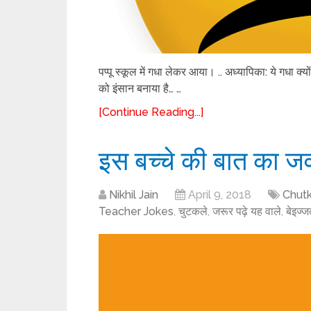
पप्पू स्कूल में गधा लेकर आया। .. अध्यापिका: ये गधा क्यों
को इंसान बनाया है… …
[Continue Reading...]
इस बच्चे की बात का जव
Nikhil Jain
April 9, 2018
Chut
Teacher Jokes
,
चुटकले
,
जरूर पढ़े यह वाले
,
बेइज्ज