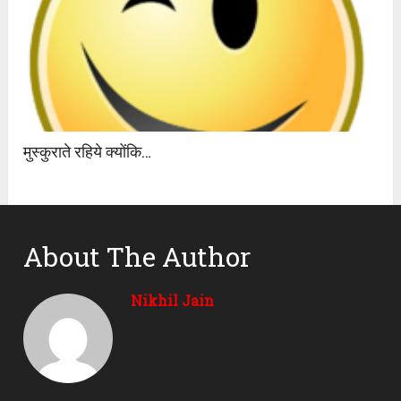
मुस्कुराते रहिये क्योंकि…
About The Author
Nikhil Jain