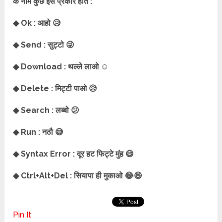
के नाम कुछ इस प्रकार होते :
◆ Ok : आहो 😥
◆ Send : सुट्टो 😜
◆ Download : थल्ले लाओ ☺
◆ Delete : मिट्टी पाओ 😥
◆ Search : लब्बो 😕
◆ Run : नठौ 😅
◆ Syntax Error : दूर हट फिट्टे मुंह 😄
◆ Ctrl+Alt+Del : सियापा ही मुकाओ 😂😄
Pin It