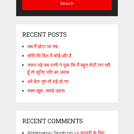
Search
RECENT POSTS
जब मैं छोटा था तब…
सॉरी मेरे दिल में कोई और है
जरूर पढ़े:जब पत्नी ने पुछा कि मैं बहुत मोटी लग रही
हूँ तो सुनिए पति का जवाब
अरे बेटा तुम तो बड़े हो गए
भक्त खुश.. चमचे उदास
RECENT COMMENTS
Abhimanyu Singh
on
14 फरवरी के लिए