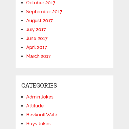
October 2017
September 2017
August 2017
July 2017
June 2017
April 2017
March 2017
CATEGORIES
Admin Jokes
Attitude
Bevkoofi Wale
Boys Jokes