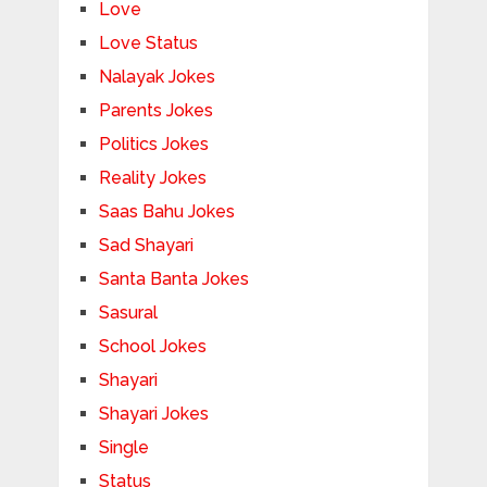
Love
Love Status
Nalayak Jokes
Parents Jokes
Politics Jokes
Reality Jokes
Saas Bahu Jokes
Sad Shayari
Santa Banta Jokes
Sasural
School Jokes
Shayari
Shayari Jokes
Single
Status