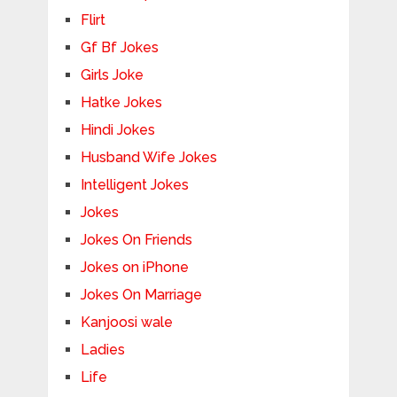
Flirt
Gf Bf Jokes
Girls Joke
Hatke Jokes
Hindi Jokes
Husband Wife Jokes
Intelligent Jokes
Jokes
Jokes On Friends
Jokes on iPhone
Jokes On Marriage
Kanjoosi wale
Ladies
Life