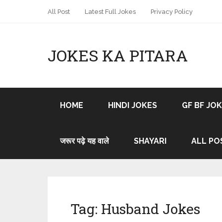
All Post
Latest Full Jokes
Privacy Policy
JOKES KA PITARA
HOME
HINDI JOKES
GF BF JO
जरूर पढ़े यह वाले
SHAYARI
ALL PO
Tag:
Husband Jokes