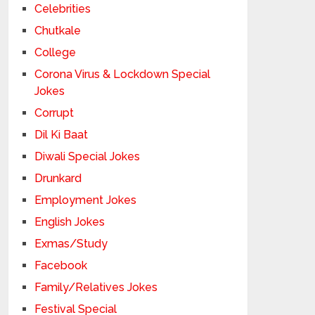
Celebrities
Chutkale
College
Corona Virus & Lockdown Special
Jokes
Corrupt
Dil Ki Baat
Diwali Special Jokes
Drunkard
Employment Jokes
English Jokes
Exmas/Study
Facebook
Family/Relatives Jokes
Festival Special