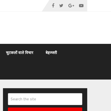
चुटकलों वाले विचार
बेइज्जती