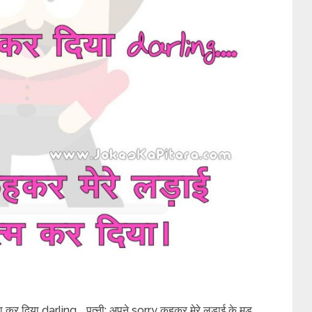
े क्या कर दिया darling…. पत्नी: अपने sorry कहकर मेरे लड़ाई के मूड