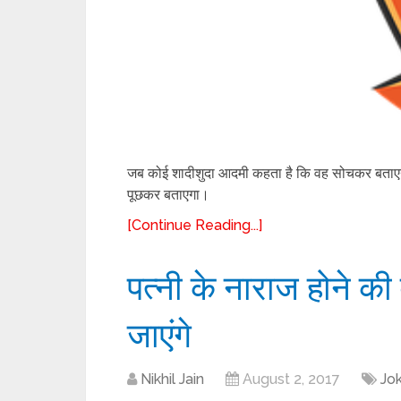
जब कोई शादीशुदा आदमी कहता है कि वह सोचकर बताएग
पूछकर बताएगा।
[Continue Reading...]
पत्नी के नाराज होने 
जाएंगे
Nikhil Jain
August 2, 2017
Jo