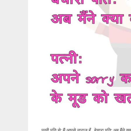
पत्नी पति से: मैं आपसे नाराज हूँ… बेचारा पति: अब मैंन