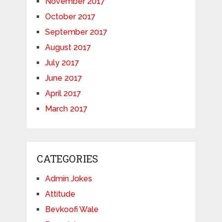
November 2017
October 2017
September 2017
August 2017
July 2017
June 2017
April 2017
March 2017
CATEGORIES
Admin Jokes
Attitude
Bevkoofi Wale