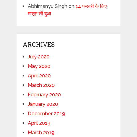
Abhimanyu Singh
on
14 फरवरी के लिए
मासूम सी दुआ
ARCHIVES
July 2020
May 2020
April 2020
March 2020
February 2020
January 2020
December 2019
April 2019
March 2019