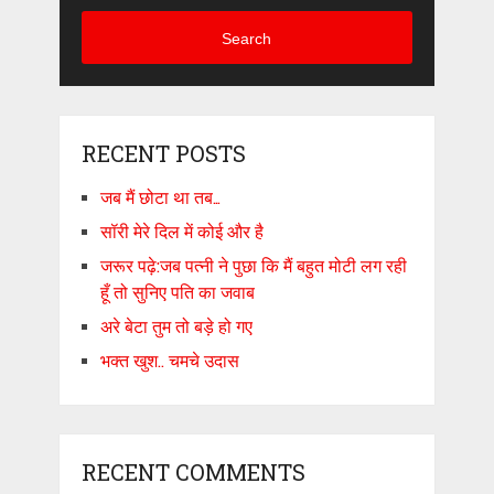
Search
RECENT POSTS
जब मैं छोटा था तब…
सॉरी मेरे दिल में कोई और है
जरूर पढ़े:जब पत्नी ने पुछा कि मैं बहुत मोटी लग रही
हूँ तो सुनिए पति का जवाब
अरे बेटा तुम तो बड़े हो गए
भक्त खुश.. चमचे उदास
RECENT COMMENTS